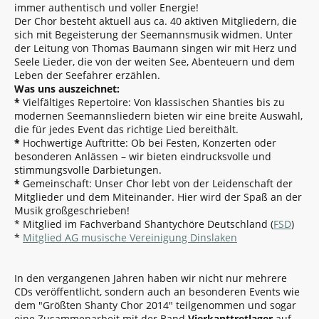
immer authentisch und voller Energie!
Der Chor besteht aktuell aus ca. 40 aktiven Mitgliedern, die
sich mit Begeisterung der Seemannsmusik widmen. Unter
der Leitung von Thomas Baumann singen wir mit Herz und
Seele Lieder, die von der weiten See, Abenteuern und dem
Leben der Seefahrer erzählen.
Was uns auszeichnet:
*
Vielfältiges Repertoire: Von klassischen Shanties bis zu
modernen Seemannsliedern bieten wir eine breite Auswahl,
die für jedes Event das richtige Lied bereithält.
*
Hochwertige Auftritte: Ob bei Festen, Konzerten oder
besonderen Anlässen – wir bieten eindrucksvolle und
stimmungsvolle Darbietungen.
*
Gemeinschaft: Unser Chor lebt von der Leidenschaft der
Mitglieder und dem Miteinander. Hier wird der Spaß an der
Musik großgeschrieben!
* Mitglied im Fachverband Shantychöre Deutschland (
FSD
)
*
Mitglied AG musische Vereinigung Dinslaken
In den vergangenen Jahren haben wir nicht nur mehrere
CDs veröffentlicht, sondern auch an besonderen Events wie
dem "Größten Shanty Chor 2014" teilgenommen und sogar
eine Zusammenarbeit mit der Band
Vierkanttretlager
auf